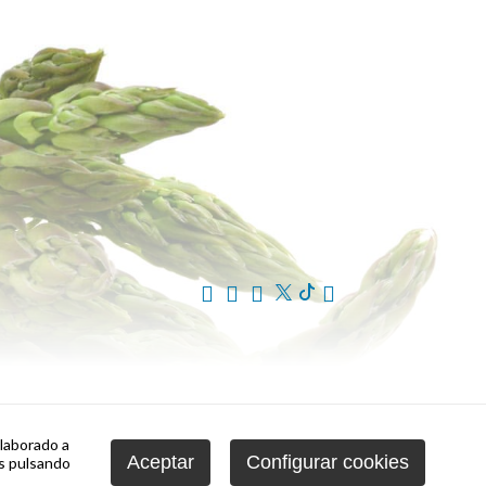
elaborado a
Aceptar
Configurar cookies
s pulsando
opeo de Desarrollo Regional