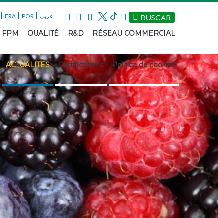
FRA
POR
عربي
BUSCAR
U FPM
QUALITÉ
R&D
RÉSEAU COMMERCIAL
ACTUALITES
Certifications
Política de cookies