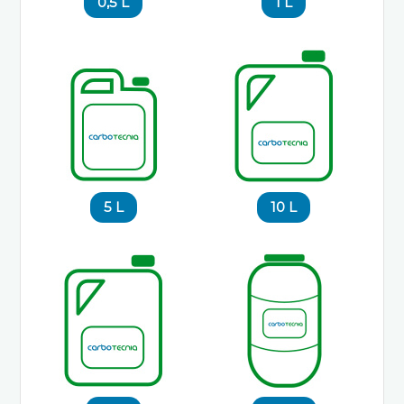
0,5 L
1 L
5 L
10 L