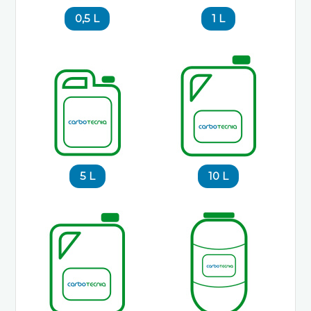
0,5 L
1 L
5 L
10 L