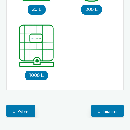
20 L
200 L
1000 L
Volver
Imprimir